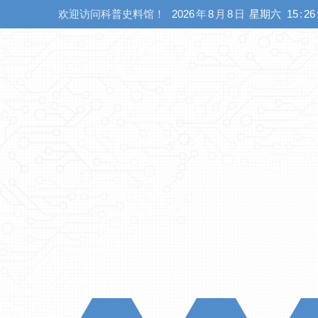
欢迎访问科普史料馆！
2026
年
8
月
8
日
星期六
15
:
26