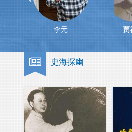
贾祖璋
高
史海探幽