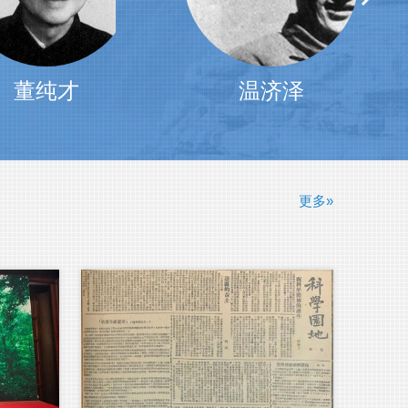
温济泽
茅以升
更多»